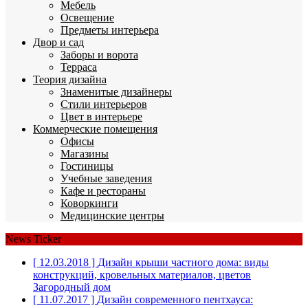
Мебель
Освещение
Предметы интерьера
Двор и сад
Заборы и ворота
Терраса
Теория дизайна
Знаменитые дизайнеры
Стили интерьеров
Цвет в интерьере
Коммерческие помещения
Офисы
Магазины
Гостиницы
Учебные заведения
Кафе и рестораны
Коворкинги
Медицинские центры
News Ticker
[ 12.03.2018 ]
Дизайн крыши частного дома: виды
конструкций, кровельных материалов, цветов
Загородный дом
[ 11.07.2017 ]
Дизайн современного пентхауса: