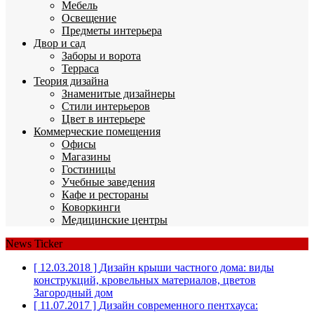
Мебель
Освещение
Предметы интерьера
Двор и сад
Заборы и ворота
Терраса
Теория дизайна
Знаменитые дизайнеры
Стили интерьеров
Цвет в интерьере
Коммерческие помещения
Офисы
Магазины
Гостиницы
Учебные заведения
Кафе и рестораны
Коворкинги
Медицинские центры
News Ticker
[ 12.03.2018 ]
Дизайн крыши частного дома: виды
конструкций, кровельных материалов, цветов
Загородный дом
[ 11.07.2017 ]
Дизайн современного пентхауса: