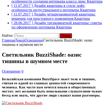
особенности создания интерьера класса люкс
Квартира
[ 11.07.2017 ]
Дизайн квартиры в стиле лофт:
особенности индустриального интерьера
Квартира
[ 11.07.2017 ]
Дизайн четырехкомнатной квартиры:
решения для просторного помещения
Квартира
[ 28.06.2017 ]
Дизайн трехкомнатной квартиры: советы
по оформлению интерьера
Квартира
Найти:
Главная
Декор
Освещение
Светильник BuzziShade: оазис
тишины в шумном месте
Светильник BuzziShade: оазис
тишины в шумном месте
Освещение
0
Бельгийская компания BuzziSpace знает толк в тишине,
считая ее одной из главных ценностей современного
человека. Как часто нам хочется покоя в общественных
местах: нет желания быть невольными слушателями чужих
бесед или знать, что другие люди слышат наши разговоры.