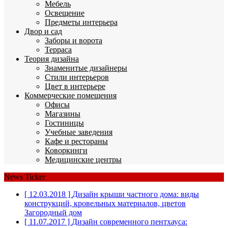
Мебель
Освещение
Предметы интерьера
Двор и сад
Заборы и ворота
Терраса
Теория дизайна
Знаменитые дизайнеры
Стили интерьеров
Цвет в интерьере
Коммерческие помещения
Офисы
Магазины
Гостиницы
Учебные заведения
Кафе и рестораны
Коворкинги
Медицинские центры
News Ticker
[ 12.03.2018 ]
Дизайн крыши частного дома: виды
конструкций, кровельных материалов, цветов
Загородный дом
[ 11.07.2017 ]
Дизайн современного пентхауса: