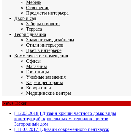
Мебель
Освещение
Предметы интерьера
Двор и сад
Заборы и ворота
Терраса
Теория дизайна
Знаменитые дизайнеры
Стили интерьеров
Цвет в интерьере
Коммерческие помещения
Офисы
Магазины
Гостиницы
Учебные заведения
Кафе и рестораны
Коворкинги
Медицинские центры
News Ticker
[ 12.03.2018 ]
Дизайн крыши частного дома: виды
конструкций, кровельных материалов, цветов
Загородный дом
[ 11.07.2017 ]
Дизайн современного пентхауса: