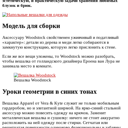
эстетическую, и практическую задачи хранения любимых
блузок и брюк.
Модель для сборки
Аксессуару Woodstock свойственен уживчивый и податливый
«характер»: детали из дерева и меди легко собираются в
замкнутую конструкцию, которую легко прислонить к стене.
Если же все вещи уложены, то Woodstock можно разобрать,
чтобы вешалка от голландского дизайнера Ероена ван Лура не
занимала место в комнате.
Вешалка Woodstock
Уроки геометрии в синих тонах
Вешалка Apparel от Vera & Kyte служит не только мобильным
гардеробом, но и элегантной ширмой. На ярко-синий стальной
аксессуар можно повесить одежду на крючок. Заменит
металлическая вешалка и сушилку: ничего не стоит аккуратно
расположить на ней одежду после стирки. Сетчатая или
решетчатая поверхности одинаково функциональны и забавны.