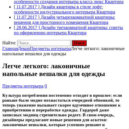
особенности создания интерьера класса люкс
Квартира
[ 11.07.2017 ]
Дизайн квартиры в стиле лофт:
особенности индустриального интерьера
Квартира
[ 11.07.2017 ]
Дизайн четырехкомнатной квартиры:
решения для просторного помещения
Квартира
[ 28.06.2017 ]
Дизайн трехкомнатной квартиры: советы
по оформлению интерьера
Квартира
Найти:
Главная
Декор
Предметы интерьера
Легче легкого: лаконичные
напольные вешалки для одежды
Легче легкого: лаконичные
напольные вешалки для одежды
Предметы интерьера
0
Культура потребления постепенно отходит в прошлое: если
раньше было модно похвастаться очередной обновкой, то
теперь уважение вызывает скорее вдумчивое отношение к
приобретению и переработке одежды. Гардероб даже
записных модниц стремительно редеет. В свою очередь,
дизайнеры предлагают новые решения для аскетов:
лаконичные вешалки, которые успешно решают и