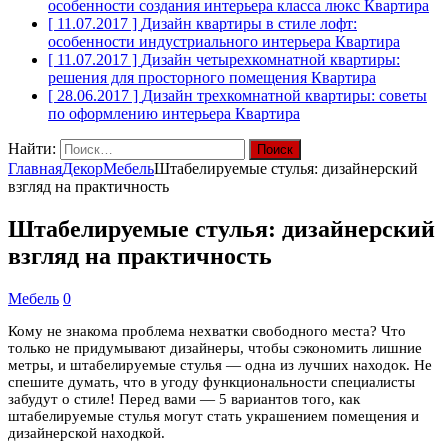
особенности создания интерьера класса люкс
Квартира
[ 11.07.2017 ]
Дизайн квартиры в стиле лофт:
особенности индустриального интерьера
Квартира
[ 11.07.2017 ]
Дизайн четырехкомнатной квартиры:
решения для просторного помещения
Квартира
[ 28.06.2017 ]
Дизайн трехкомнатной квартиры: советы
по оформлению интерьера
Квартира
Найти:
Главная
Декор
Мебель
Штабелируемые стулья: дизайнерский
взгляд на практичность
Штабелируемые стулья: дизайнерский
взгляд на практичность
Мебель
0
Кому не знакома проблема нехватки свободного места? Что
только не придумывают дизайнеры, чтобы сэкономить лишние
метры, и штабелируемые стулья — одна из лучших находок. Не
спешите думать, что в угоду функциональности специалисты
забудут о стиле! Перед вами — 5 вариантов того, как
штабелируемые стулья могут стать украшением помещения и
дизайнерской находкой.