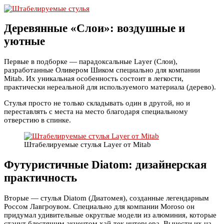
Деревянные «Слои»: воздушные и
уютные
Первые в подборке — парадоксальные Layer (Слои),
разработанные Оливером Шиком специально для компании
Mitab. Их уникальная особенность состоит в легкости,
практически нереальной для используемого материала (дерево).
Стулья просто не только складывать один в другой, но и
переставлять с места на место благодаря специальному
отверстию в спинке.
Штабелируемые стулья Layer от Mitab
Футуристичные Diatom: дизайнерская
практичность
Вторые — стулья Diatom (Диатомея), созданные легендарным
Россом Лавгроувом. Специально для компании Moroso он
придумал удивительные округлые модели из алюминия, которые
станут блестящим акцентом хай-тек интерьера. Вынести их на